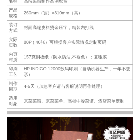
名称
高端菜谱制作案例欣赏
产品
260mm（宽）×310mm（高）
规格
装订
封面高端皮料烫金压字，精装内打线
方式
实际
80P ( 40张）可根据客户实际情况定制页码
页数
内页
157克铜板纸（防水防油,不褪色）；复哑膜
材质
印刷
HP INDIGO 12000数码印刷（自动机器生产，十年不变
工艺
形）
制作
4-5天（加急客户请与客服说明再作处理）
周期
适用
京菜菜谱、京菜菜单、高档中餐菜谱、酒店菜单定制
对象