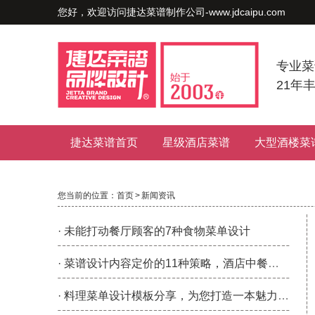
您好，欢迎访问捷达菜谱制作公司-www.jdcaipu.com
专业菜
21年
捷达菜谱首页
星级酒店菜谱
大型酒楼菜
您当前的位置：
首页
>
新闻资讯
· 未能打动餐厅顾客的7种食物菜单设计
· 菜谱设计内容定价的11种策略，酒店中餐菜谱设计制作
· 料理菜单设计模板分享，为您打造一本魅力菜谱!