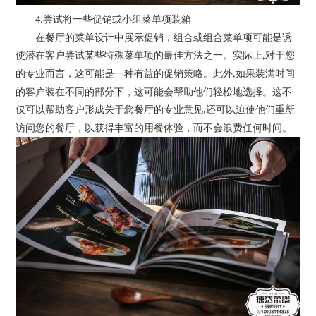
尝试将一些促销或小组菜单项装箱
4.
在餐厅的菜单设计中展示促销，组合或组合菜单项可能是诱
使潜在客户尝试某些特殊菜单项的最佳方法之一。实际上
对于您
,
的专业而言，这可能是一种有益的促销策略。此外
如果装满时间
,
的客户装在不同的部分下，这可能会帮助他们轻松地选择。这不
仅可以帮助客户形成关于您餐厅的专业意见
还可以迫使他们重新
,
访问您的餐厅，以获得丰富的用餐体验，而不会浪费任何时间。