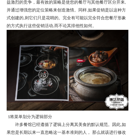
益激烈的竞争，最有效的策略是使您的餐厅与其他餐厅区分开来
,
并通过增强您的定位策略来创造激情。同样
如果促销是以这种方
,
式创建的
则它们只是花
哨的。完全有可能以完全符合您餐厅形象
,
的方式执行这些促销活动
而不论其排他性如何。
,
将菜单划分为逻辑部分
1
许多餐馆已经遵循了逻辑上分离其美食的默认规范。因此
如
,
果您是长期以来一直忽略这一基本准则的人， 那么就该进行修改