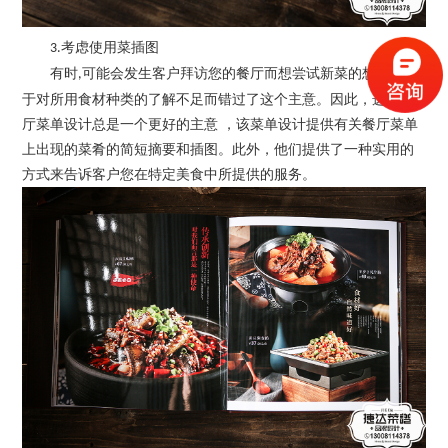
考虑使用菜插图
3.
有时
可能会发生客户拜访您的餐厅而想尝试新菜的想法
但由
,
,
于对所用食材种类的了解不足而错过了这个主意。因此，选择餐
厅菜单设计总是一个更好的主意 ，该菜单设计提供有关餐厅菜单
上出现的菜肴的简短摘要和插图。此外，他们提供了一种实用的
方式来告诉客户您在特定美食中所提供的服务。