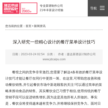
专业菜谱制作公司
导航
21年丰富设计经验
您当前的位置：
首页
>
新闻资讯
深入研究一些精心设计的餐厅菜单设计技巧
日期：2023-03-24 02:54
分类：
作者：捷达菜谱设计制作公司
www.jdcaipu.com
餐馆之间的竞争非常激烈
您需要了解这
条有效的餐厅菜单设
,
4
计技巧才能让餐厅在同行中更胜一筹。在这里
可帮助您改善和推
,
动餐饮销售
并引起餐饮市场中新老顾客的关注
可以通过简单的策
,
!
略来推动食品的销售。其实餐饮业已习惯于相信
使用传统的餐厅
,
营销手段可以促进销售增长
因为这是其他所有人所做的。事实
,
是，餐饮业将变得越来越有竞争力
并将继续保持竞争力。面对日
,